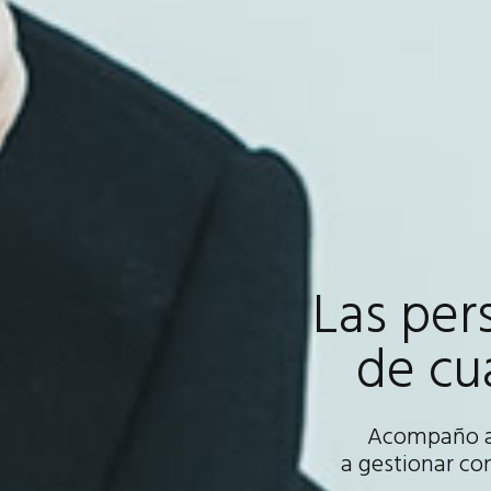
Las per
de cu
Acompaño a 
a gestionar co