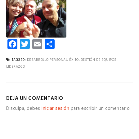
Facebook
Twitter
Email
Compartir
TAGGED:
DESARROLLO PERSONAL
,
ÉXITO
,
GESTIÓN DE EQUIPOS
,
LIDERAZGO
DEJA UN COMENTARIO
Disculpa, debes
iniciar sesión
para escribir un comentario.