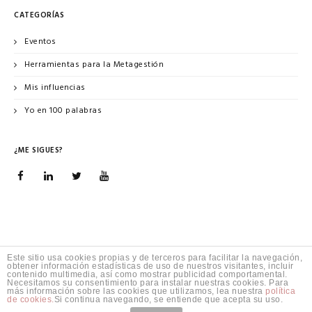
CATEGORÍAS
Eventos
Herramientas para la Metagestión
Mis influencias
Yo en 100 palabras
¿ME SIGUES?
Este sitio usa cookies propias y de terceros para facilitar la navegación,
obtener información estadísticas de uso de nuestros visitantes, incluir
contenido multimedia, así como mostrar publicidad comportamental.
Necesitamos su consentimiento para instalar nuestras cookies. Para
Copyright 2026© Isabel Miralles
más información sobre las cookies que utilizamos, lea nuestra
política
de cookies.
Si continua navegando, se entiende que acepta su uso.
Aviso legal
|
Política de privacidad
|
Política de cookies